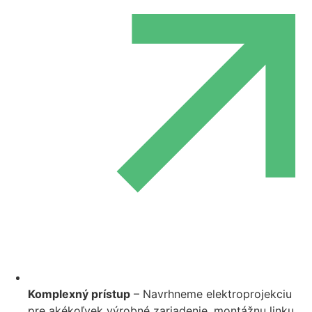
Komplexný prístup
– Navrhneme elektroprojekciu
pre akékoľvek výrobné zariadenie, montážnu linku,