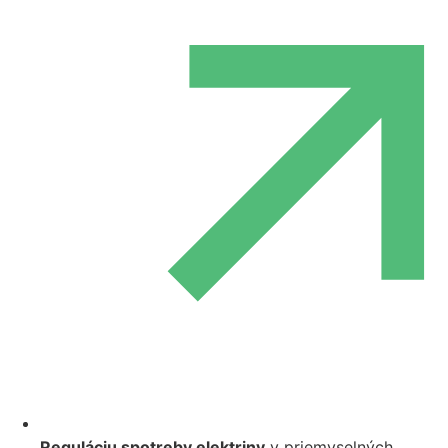
Reguláciu spotreby elektriny
v priemyselných